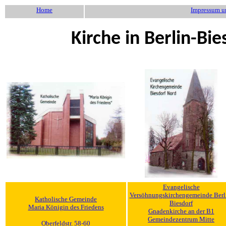
Home
Impressum u
Kirche in Berlin-Bie
Evangelische
Versöhnungskirchengemeinde Berl
Katholische Gemeinde
Biesdorf
Maria Königin des Friedens
Gnadenkirche an der B1
Gemeindezentrum Mitte
Oberfeldstr. 58-60